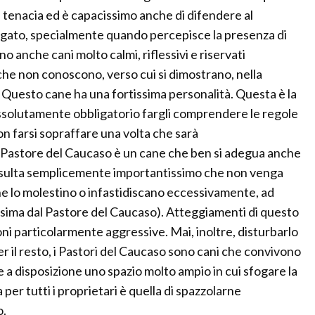
a tenacia ed è capacissimo anche di difendere al
gato, specialmente quando percepisce la presenza di
no anche cani molto calmi, riflessivi e riservati
 che non conoscono, verso cui si dimostrano, nella
. Questo cane ha una fortissima personalità. Questa è la
assolutamente obbligatorio fargli comprendere le regole
non farsi sopraffare una volta che sarà
 Pastore del Caucaso è un cane che ben si adegua anche
 Risulta semplicemente importantissimo che non venga
che lo molestino o infastidiscano eccessivamente, ad
ssima dal Pastore del Caucaso). Atteggiamenti di questo
ni particolarmente aggressive. Mai, inoltre, disturbarlo
il resto, i Pastori del Caucaso sono cani che convivono
 a disposizione uno spazio molto ampio in cui sfogare la
per tutti i proprietari è quella di spazzolarne
o.