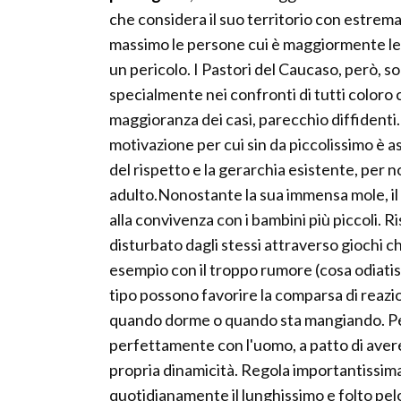
che considera il suo territorio con estrem
massimo le persone cui è maggiormente le
un pericolo. I Pastori del Caucaso, però, so
specialmente nei confronti di tutti coloro
maggioranza dei casi, parecchio diffidenti
motivazione per cui sin da piccolissimo è 
del rispetto e la gerarchia esistente, per 
adulto.Nonostante la sua immensa mole, il
alla convivenza con i bambini più piccoli.
disturbato dagli stessi attraverso giochi 
esempio con il troppo rumore (cosa odiati
tipo possono favorire la comparsa di reazio
quando dorme o quando sta mangiando. Per 
perfettamente con l'uomo, a patto di avere
propria dinamicità. Regola importantissima 
quotidianamente il lunghissimo e folto pel