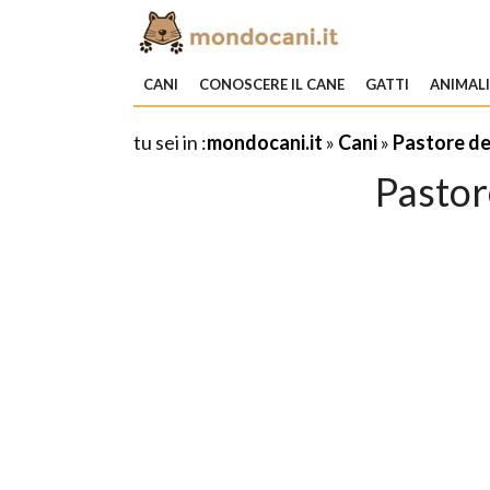
CANI
CONOSCERE IL CANE
GATTI
ANIMAL
tu sei in :
mondocani.it
»
Cani
»
Pastore de
Pastor