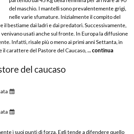
partendo dai 45 Kg della femmina per arrivare ai 90
del maschio. I mantelli sono prevalentemente grigi,
nelle varie sfumature. Inizialmente il compito del
 il bestiame dai ladri e dai predatori. Successivamente,
e venivano usati anche sul fronte. In Europa la diffusione
e. Infatti, risale più o meno ai primi anni Settanta, in
 il carattere del Pastore del Caucaso,
... continua
astore del caucaso
ata
ata
ente i suoi punti di forza. Egli tende a difendere quello