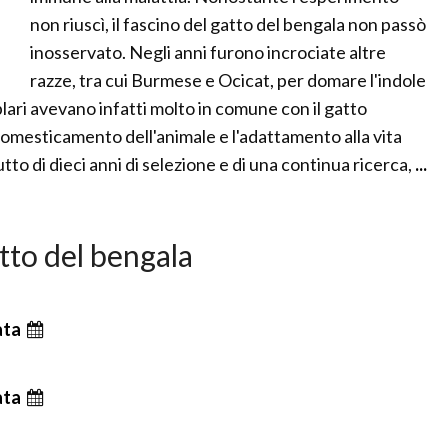
non riuscì, il fascino del gatto del bengala non passò
inosservato. Negli anni furono incrociate altre
razze, tra cui Burmese e Ocicat, per domare l'indole
plari avevano infatti molto in comune con il gatto
omesticamento dell'animale e l'adattamento alla vita
tto di dieci anni di selezione e di una continua ricerca,
...
atto del bengala
ata
ata