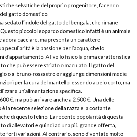
istiche selvatiche del proprio progenitore, facendo
e del gatto domestico.
ha sedato l'indole del gatto del bengala, che rimane
. Questo piccolo leopardo domestico infatti è un animale
 e adora cacciare, ma presenta un carattere
 peculiarità è la passione per l'acqua, che lo
i d'appartamento. A livello fisico la prima caratteristica
to che può essere striato o maculato. Il gatto del
igio o al bruno-rossastro e raggiunge dimensioni medie
tenzioni per la cura del mantello, essendo a pelo corto, ma
ilizzare un'alimentazione specifica.
.600 €, ma può arrivare anche a 2.500 €. Una delle
 è la recente selezione della razza e la costante
tiche di questo felino. La recente popolarità di questa
 di allevatori e quindi ad una più grande offerta,
ito forti variazioni. Al contrario, sono diventate molto