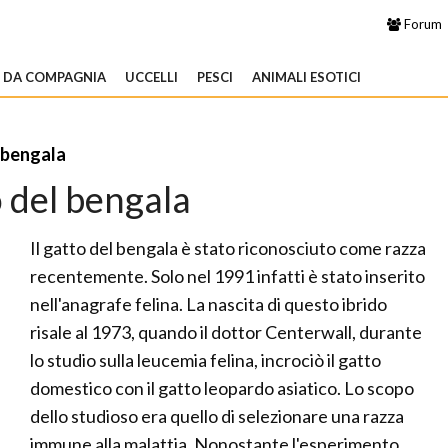
Forum
I DA COMPAGNIA
UCCELLI
PESCI
ANIMALI ESOTICI
 bengala
 del bengala
Il gatto del bengala è stato riconosciuto come razza
recentemente. Solo nel 1991 infatti è stato inserito
nell'anagrafe felina. La nascita di questo ibrido
risale al 1973, quando il dottor Centerwall, durante
lo studio sulla leucemia felina, incrociò il gatto
domestico con il gatto leopardo asiatico. Lo scopo
dello studioso era quello di selezionare una razza
immune alla malattia. Nonostante l'esperimento