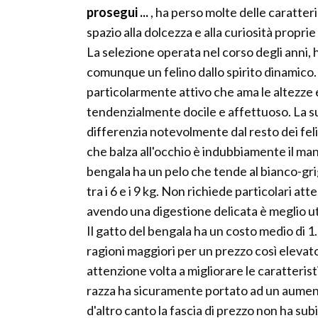
prosegui ...
, ha perso molte delle caratter
spazio alla dolcezza e alla curiosità propri
La selezione operata nel corso degli anni, 
comunque un felino dallo spirito dinamico
particolarmente attivo che ama le altezze
tendenzialmente docile e affettuoso. La sua
differenzia notevolmente dal resto dei felin
che balza all'occhio è indubbiamente il man
bengala ha un pelo che tende al bianco-gr
tra i 6 e i 9 kg. Non richiede particolari at
avendo una digestione delicata è meglio ut
Il gatto del bengala ha un costo medio di 1
ragioni maggiori per un prezzo così elevato
attenzione volta a migliorare le caratteris
razza ha sicuramente portato ad un aumento
d'altro canto la fascia di prezzo non ha sub