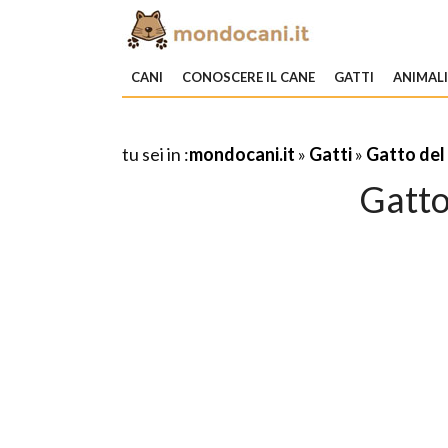
CANI
CONOSCERE IL CANE
GATTI
ANIMAL
tu sei in :
mondocani.it
»
Gatti
»
Gatto del
Gatto